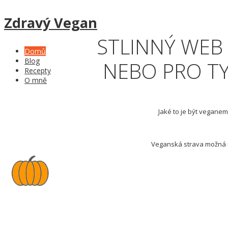
Zdravý Vegan
100% ROSTLINNÝ WEB 
Domů
Blog
NEBO PRO TY
Recepty
O mně
Jaké to je být vegane
Veganská strava možná n