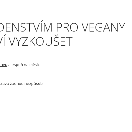
ADENSTVÍM PRO VEGANY
VÍ VYZKOUŠET
travu
alespoň na měsíc.
strava žádnou nezpůsobí.