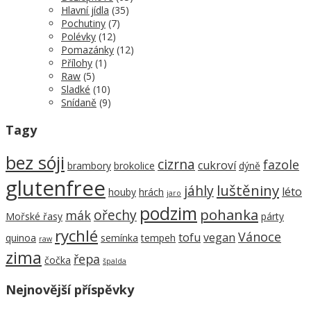
Hlavní jídla
(35)
Pochutiny
(7)
Polévky
(12)
Pomazánky
(12)
Přílohy
(1)
Raw
(5)
Sladké
(10)
Snídaně
(9)
Tagy
bez sóji
cizrna
fazole
cukroví
brambory
brokolice
dýně
glutenfree
luštěniny
jáhly
léto
houby
hrách
jaro
podzim
pohanka
ořechy
mák
Mořské řasy
párty
rychlé
Vánoce
tofu
vegan
quinoa
semínka
tempeh
raw
zima
řepa
čočka
špalda
Nejnovější příspěvky