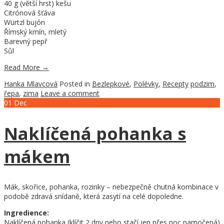
40 g (větší hrst) kešu
Citrónová šťáva
Würtzl bujón
Římský kmín, mletý
Barevný pepř
Sůl
Read More
→
Hanka Mlavcová
Posted in
Bezlepkové
,
Polévky
,
Recepty
podzim
,
řepa
,
zima
Leave a comment
01
Dec
Naklíčená pohanka s
mákem
Mák, skořice, pohanka, rozinky – nebezpečně chutná kombinace v
podobě zdravá snídaně, která zasytí na celé dopoledne.
Ingredience:
Naklíčená pohanka (klíčit 2 dny nebo stačí jen přes noc namočená)