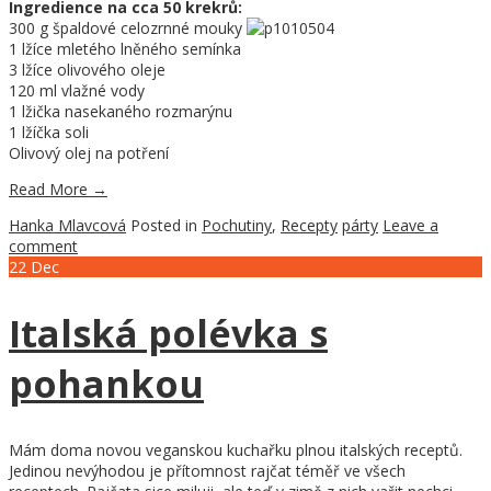
Ingredience na cca 50 krekrů:
300 g špaldové celozrnné mouky
1 lžíce mletého lněného semínka
3 lžíce olivového oleje
120 ml vlažné vody
1 lžička nasekaného rozmarýnu
1 lžíčka soli
Olivový olej na potření
Read More
→
Hanka Mlavcová
Posted in
Pochutiny
,
Recepty
párty
Leave a
comment
22
Dec
Italská polévka s
pohankou
Mám doma novou veganskou kuchařku plnou italských receptů.
Jedinou nevýhodou je přítomnost rajčat téměř ve všech