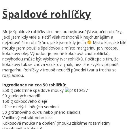
Špaldové rohlíčky
Moje špaldové rohlíčky sice nejsou nejkrásnější vánoční rohlíčky,
jaké jsem kdy viděla. Patří však rozhodně k nejchutnějším a
nejzdravějším rohlíčkům, jaké jsem kdy jedla
Místo klasické bílé
mouky jsem použila špaldovou a místo margarínu je v receptu
kokosový olej. Výhodou je jemně kokosová chuť rohlíčků,
nevýhodou může být výsledný tvar rohlíčků. Počítejte s tím, že
kokosový tuk se chová v cukroví jinak, než jste zvyklí v případě
margarínu. Rohlíčky v troubě neudrží původní tvar a trochu se
rozplácnou.
Ingredience na cca 50 rohlíčků:
250 g celozrnné špaldové mouky
90 g mletých mandlí
150 g kokosového oleje
Lžíce mletých lněných semínek
50 g třtinového cukru nebo jiného sladidla
Vanilkový extrakt nebo lusk
Kokosová mouka na obalení (mouku získáme rozemletím
strouhaného kokosu)