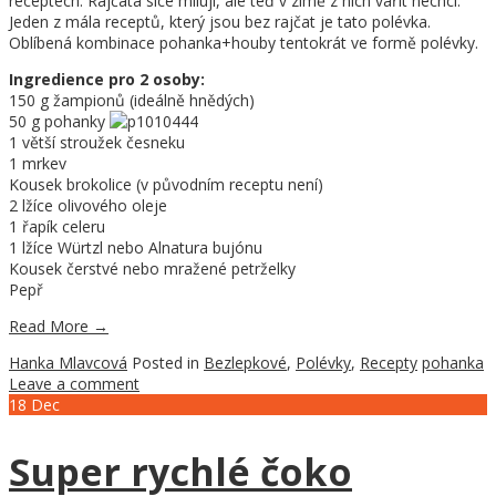
receptech. Rajčata sice miluji, ale teď v zimě z nich vařit nechci.
Jeden z mála receptů, který jsou bez rajčat je tato polévka.
Oblíbená kombinace pohanka+houby tentokrát ve formě polévky.
Ingredience pro 2 osoby:
150 g žampionů (ideálně hnědých)
50 g pohanky
1 větší stroužek česneku
1 mrkev
Kousek brokolice (v původním receptu není)
2 lžíce olivového oleje
1 řapík celeru
1 lžíce Würtzl nebo Alnatura bujónu
Kousek čerstvé nebo mražené petrželky
Pepř
Read More
→
Hanka Mlavcová
Posted in
Bezlepkové
,
Polévky
,
Recepty
pohanka
Leave a comment
18
Dec
Super rychlé čoko