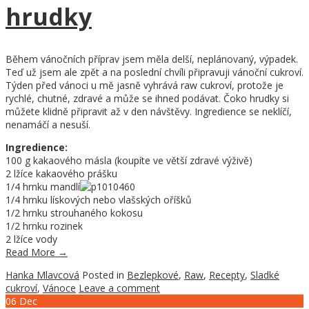
hrudky
Během vánočních příprav jsem měla delší, neplánovaný, výpadek.
Teď už jsem ale zpět a na poslední chvíli připravuji vánoční cukroví.
Týden před vánoci u mě jasně vyhrává raw cukroví, protože je
rychlé, chutné, zdravé a může se ihned podávat. Čoko hrudky si
můžete klidně připravit až v den návštěvy. Ingredience se neklíčí,
nenamáčí a nesuší.
Ingredience:
100 g kakaového másla (koupíte ve větší zdravé výživě)
2 lžíce kakaového prášku
1/4 hrnku mandlí
1/4 hrnku lískových nebo vlašských oříšků
1/2 hrnku strouhaného kokosu
1/2 hrnku rozinek
2 lžíce vody
Read More
→
Hanka Mlavcová
Posted in
Bezlepkové
,
Raw
,
Recepty
,
Sladké
cukroví
,
Vánoce
Leave a comment
06
Dec