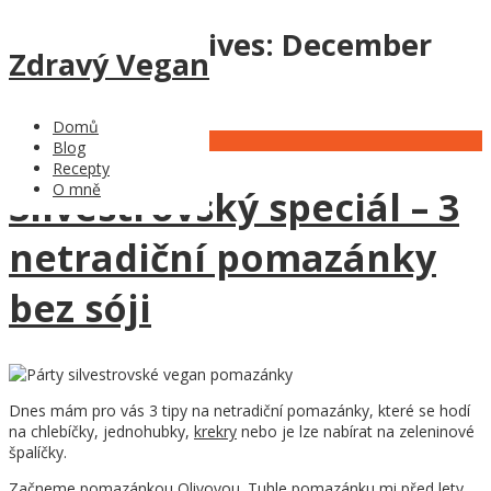
Monthly Archives:
December
Zdravý Vegan
2016
Domů
28
Dec
Blog
Recepty
O mně
Silvestrovský speciál – 3
netradiční pomazánky
bez sóji
Dnes mám pro vás 3 tipy na netradiční pomazánky, které se hodí
na chlebíčky, jednohubky,
krekry
nebo je lze nabírat na zeleninové
špalíčky.
Začneme pomazánkou Olivovou. Tuhle pomazánku mi před lety