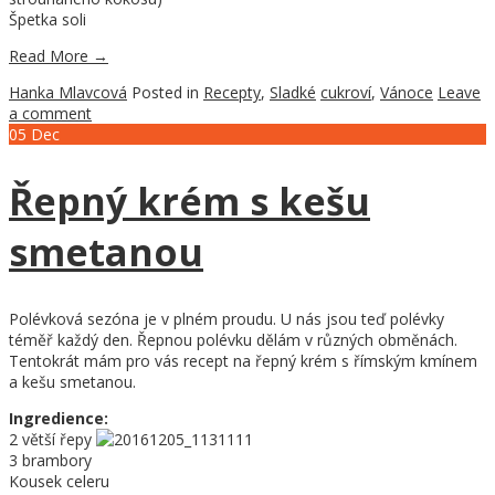
Špetka soli
Read More
→
Hanka Mlavcová
Posted in
Recepty
,
Sladké
cukroví
,
Vánoce
Leave
a comment
05
Dec
Řepný krém s kešu
smetanou
Polévková sezóna je v plném proudu. U nás jsou teď polévky
téměř každý den. Řepnou polévku dělám v různých obměnách.
Tentokrát mám pro vás recept na řepný krém s římským kmínem
a kešu smetanou.
Ingredience:
2 větší řepy
3 brambory
Kousek celeru