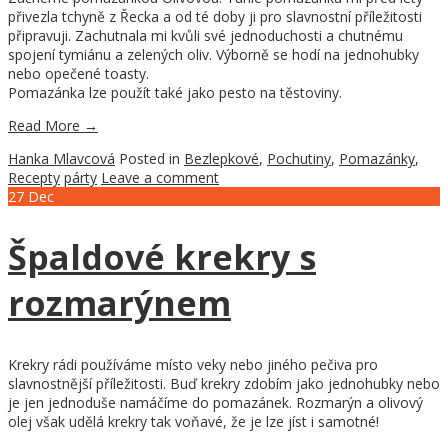
přivezla tchyně z Řecka a od té doby ji pro slavnostní příležitosti
připravuji. Zachutnala mi kvůli své jednoduchosti a chutnému
spojení tymiánu a zelených oliv. Výborně se hodí na jednohubky
nebo opečené toasty.
Pomazánka lze použít také jako pesto na těstoviny.
Read More
→
Hanka Mlavcová
Posted in
Bezlepkové
,
Pochutiny
,
Pomazánky
,
Recepty
párty
Leave a comment
27
Dec
Špaldové krekry s
rozmarýnem
Krekry rádi používáme místo veky nebo jiného pečiva pro
slavnostnější příležitosti. Buď krekry zdobím jako jednohubky nebo
je jen jednoduše namáčíme do pomazánek. Rozmarýn a olivový
olej však udělá krekry tak voňavé, že je lze jíst i samotné!