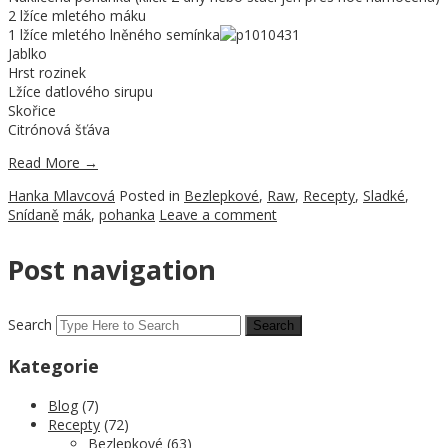
2 lžíce mletého máku
1 lžíce mletého lněného semínka
Jablko
Hrst rozinek
Lžíce datlového sirupu
Skořice
Citrónová šťáva
Read More
→
Hanka Mlavcová
Posted in
Bezlepkové
,
Raw
,
Recepty
,
Sladké
,
Snídaně
mák
,
pohanka
Leave a comment
Post navigation
Search
Kategorie
Blog
(7)
Recepty
(72)
Bezlepkové
(63)