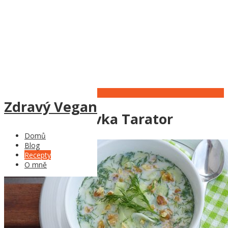
31
Jul
Zdravý Vegan
Studená polévka Tarator
Domů
Blog
Recepty
O mně