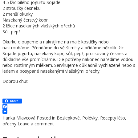
4-5 lžic bílého jogurtu Sojade
2 stroužky česneku
2 menší okurky
Nasekaný čerstvý kopr
2 lžíce nasekaných vlašských ořechů
Sůl, pepř
Okurku oloupeme a nakrájíme na malé kostičky nebo
nastrouháme. Přendáme do větší mísy a přidáme několik lžic
Sojade jogurtu, nasekaný kopr, sůl, pepř, prolisovaný česnek a
důkladně vše promícháme. Dle potřeby nakonec naředíme vodou
nebo rostlinným mlékem. Servírujeme důkladně vychlazené nebo s
ledem a posypané nasekanými vlašskými ořechy.
Dobrou chuť!
Share
Facebook
Hanka Mlavcová
Posted in
Bezlepkové
,
Polévky
,
Recepty
léto
,
ořechy
Leave a comment