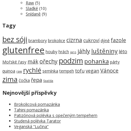
Raw
(5)
Sladké
(10)
Snídaně
(9)
Tagy
bez sóji
cizrna
fazole
cukroví
brambory
brokolice
dýně
glutenfree
luštěniny
jáhly
léto
houby
hrách
jaro
podzim
pohanka
ořechy
mák
Mořské řasy
párty
rychlé
Vánoce
tofu
vegan
quinoa
semínka
tempeh
raw
zima
řepa
čočka
špalda
Nejnovější příspěvky
Brokolicová pomazánka
Tahini pomazánka
Patizónová polévka s opečeným tempehem
Studená polévka Tarator
Veganská “Lučina”