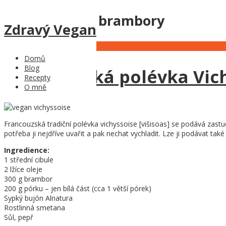
Tag Archives:
brambory
Zdravý Vegan
24
Jun
Domů
Blog
Francouzská polévka Vic
Recepty
O mně
Francouzská tradiční polévka vichyssoise [višisoas] se podává zastu
potřeba ji nejdříve uvařit a pak nechat vychladit. Lze ji podávat také 
Ingredience:
1 střední cibule
2 lžíce oleje
300 g brambor
200 g pórku – jen bílá část (cca 1 větší pórek)
Sypký bujón Alnatura
Rostlinná smetana
Sůl, pepř