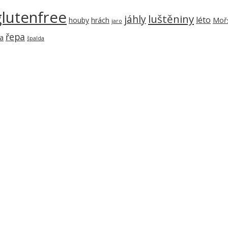
glutenfree
luštěniny
jáhly
léto
houby
hrách
Mořs
jaro
řepa
a
špalda