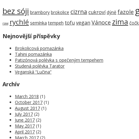
bez sóji
cizrna
fazole
cukroví
brambory
brokolice
dýně
zima
rychlé
Vánoce
tofu
vegan
semínka
tempeh
čočk
raw
Nejnovější příspěvky
Brokolicová pomazánka
Tahini pomazánka
Patizónová polévka s opečeným tempehem
Studená polévka Tarator
Veganská “Lučina”
Archív
March 2018
(1)
October 2017
(1)
August 2017
(1)
July 2017
(2)
June 2017
(2)
May 2017
(1)
April 2017
(2)
March 2017
(2)