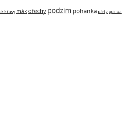
podzim
pohanka
ořechy
mák
ké řasy
párty
quinoa