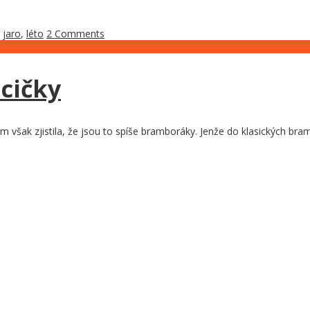
,
jaro
,
léto
2 Comments
cičky
však zjistila, že jsou to spíše bramboráky. Jenže do klasických bra