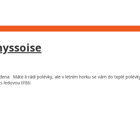
hyssoise
dena. Máte-li rádi polévky, ale v letním horku se vám do teplé polév
s ledovou tříští.