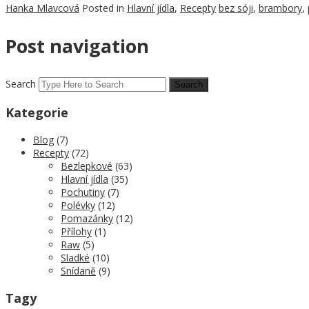
Hanka Mlavcová
Posted in
Hlavní jídla
,
Recepty
bez sóji
,
brambory
,
Post navigation
Search
Kategorie
Blog
(7)
Recepty
(72)
Bezlepkové
(63)
Hlavní jídla
(35)
Pochutiny
(7)
Polévky
(12)
Pomazánky
(12)
Přílohy
(1)
Raw
(5)
Sladké
(10)
Snídaně
(9)
Tagy