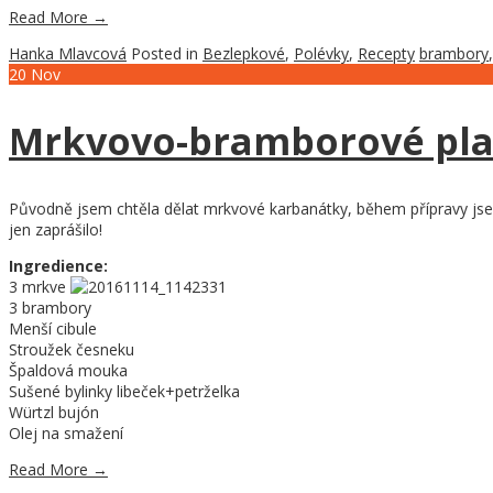
Read More
→
Hanka Mlavcová
Posted in
Bezlepkové
,
Polévky
,
Recepty
brambory
20
Nov
Mrkvovo-bramborové pla
Původně jsem chtěla dělat mrkvové karbanátky, během přípravy jsem 
jen zaprášilo!
Ingredience:
3 mrkve
3 brambory
Menší cibule
Stroužek česneku
Špaldová mouka
Sušené bylinky libeček+petrželka
Würtzl bujón
Olej na smažení
Read More
→