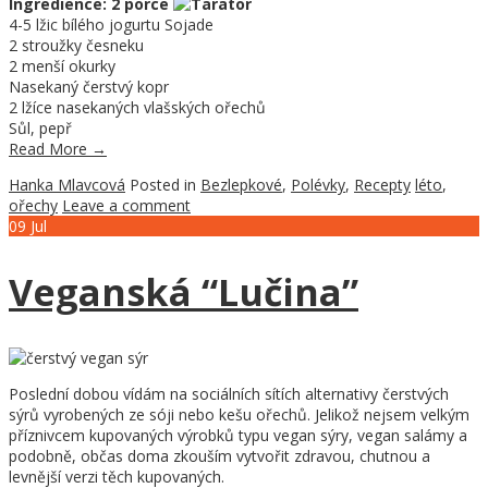
Ingredience: 2 porce
4-5 lžic bílého jogurtu Sojade
2 stroužky česneku
2 menší okurky
Nasekaný čerstvý kopr
2 lžíce nasekaných vlašských ořechů
Sůl, pepř
Read More
→
Hanka Mlavcová
Posted in
Bezlepkové
,
Polévky
,
Recepty
léto
,
ořechy
Leave a comment
09
Jul
Veganská “Lučina”
Poslední dobou vídám na sociálních sítích alternativy čerstvých
sýrů vyrobených ze sóji nebo kešu ořechů. Jelikož nejsem velkým
příznivcem kupovaných výrobků typu vegan sýry, vegan salámy a
podobně, občas doma zkouším vytvořit zdravou, chutnou a
levnější verzi těch kupovaných.