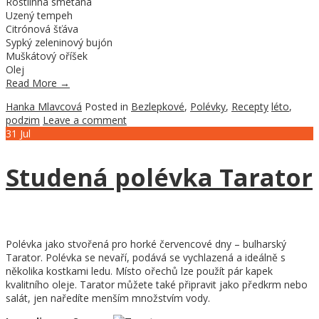
Rostlinná smetana
Uzený tempeh
Citrónová šťáva
Sypký zeleninový bujón
Muškátový oříšek
Olej
Read More
→
Hanka Mlavcová
Posted in
Bezlepkové
,
Polévky
,
Recepty
léto
,
podzim
Leave a comment
31
Jul
Studená polévka Tarator
Polévka jako stvořená pro horké červencové dny – bulharský
Tarator. Polévka se nevaří, podává se vychlazená a ideálně s
několika kostkami ledu. Místo ořechů lze použít pár kapek
kvalitního oleje. Tarator můžete také připravit jako předkrm nebo
salát, jen naředíte menším množstvím vody.