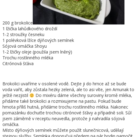
200 g brokolice
1 lžička lahůdkového droždí
1-2 stroužky česneku
1 polévková lžíce dýňových semínek
Sójová omáčka Shoyu
1-2 lžičky oleje (použila jsem lněný)
Trochu rostlinného mléka
Citrónová šťáva
Brokolici uvaříme v osolené vodě. Dejte ji do hrnce až se bude
voda vařit, aby zůstala hezky zelená, ale to asi víte, jen Amunak to
ještě nezjistil
Do mixéru dáme všechny suroviny kromě mléka,
přidáme také brokolici a rozmixujeme na pastu. Pokud bude
hmota příliš hutná, přidáme trochu rostlinného mléka. Nakonec
pomazánku dochuťte trochou citrónové šťávy a případně soli. Sůl
jsem záměrně v receptu neuvedla, protože ji nahradila sójová
omáčka.
Místo dýňových semínek můžete použít slunečnicová, udělají
stejnou službu. Semínka doporučuji předem na pár hodin namočit.