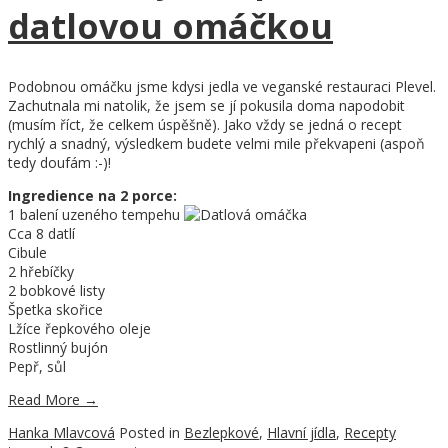
datlovou omáčkou
Podobnou omáčku jsme kdysi jedla ve veganské restauraci Plevel.
Zachutnala mi natolik, že jsem se jí pokusila doma napodobit
(musím říct, že celkem úspěšně). Jako vždy se jedná o recept
rychlý a snadný, výsledkem budete velmi mile překvapeni (aspoň
tedy doufám :-)!
Ingredience na 2 porce:
1 balení uzeného tempehu
Cca 8 datlí
Cibule
2 hřebíčky
2 bobkové listy
Špetka skořice
Lžíce řepkového oleje
Rostlinný bujón
Pepř, sůl
Read More
→
Hanka Mlavcová
Posted in
Bezlepkové
,
Hlavní jídla
,
Recepty