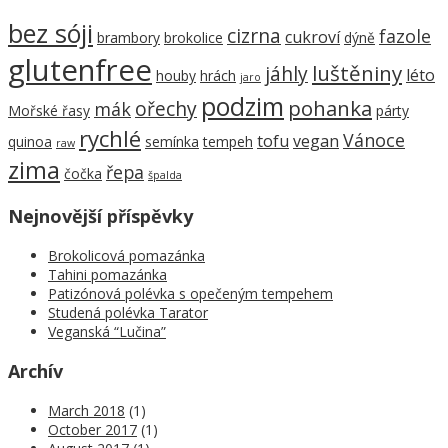
bez sóji
cizrna
fazole
cukroví
brambory
brokolice
dýně
glutenfree
luštěniny
jáhly
léto
houby
hrách
jaro
podzim
pohanka
ořechy
mák
Mořské řasy
párty
rychlé
Vánoce
tofu
vegan
quinoa
semínka
tempeh
raw
zima
řepa
čočka
špalda
Nejnovější příspěvky
Brokolicová pomazánka
Tahini pomazánka
Patizónová polévka s opečeným tempehem
Studená polévka Tarator
Veganská “Lučina”
Archív
March 2018
(1)
October 2017
(1)