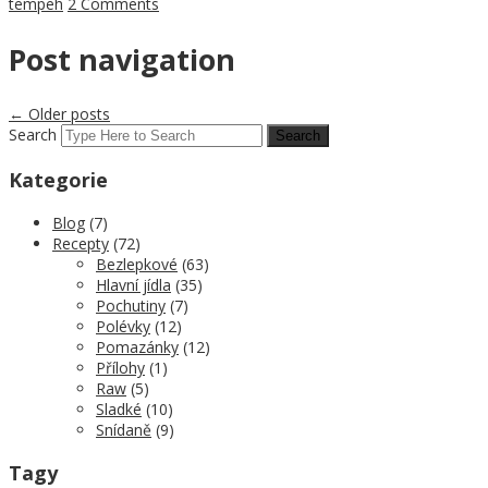
tempeh
2 Comments
Post navigation
←
Older posts
Search
Kategorie
Blog
(7)
Recepty
(72)
Bezlepkové
(63)
Hlavní jídla
(35)
Pochutiny
(7)
Polévky
(12)
Pomazánky
(12)
Přílohy
(1)
Raw
(5)
Sladké
(10)
Snídaně
(9)
Tagy