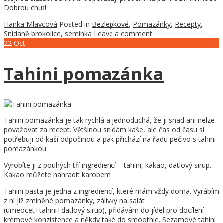
Dobrou chuť!
Hanka Mlavcová
Posted in
Bezlepkové
,
Pomazánky
,
Recepty
,
Snídaně
brokolice
,
semínka
Leave a comment
22
Oct
Tahini pomazánka
Tahini pomazánka je tak rychlá a jednoduchá, že ji snad ani nelze
považovat za recept. Většinou snídám kaše, ale čas od času si
potřebuji od kaší odpočinou a pak přichází na řadu pečivo s tahini
pomazánkou.
Vyrobíte ji z pouhých tří ingrediencí – tahini, kakao, datlový sirup.
Kakao můžete nahradit karobem.
Tahini pasta je jedna z ingrediencí, které mám vždy doma. Vyrábím
z ní již zmíněné pomazánky, zálivky na salát
(umeocet+tahini+datlový sirup), přidávám do jídel pro docílení
krémové konzistence a někdy také do smoothie. Sezamové tahini