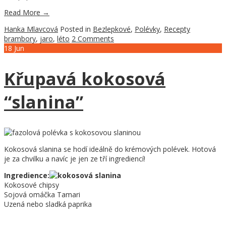
Read More
→
Hanka Mlavcová
Posted in
Bezlepkové
,
Polévky
,
Recepty
brambory
,
jaro
,
léto
2 Comments
18
Jun
Křupavá kokosová
“slanina”
Kokosová slanina se hodí ideálně do krémových polévek. Hotová
je za chvilku a navíc je jen ze tří ingrediencí!
Ingredience:
Kokosové chipsy
Sojová omáčka Tamari
Uzená nebo sladká paprika