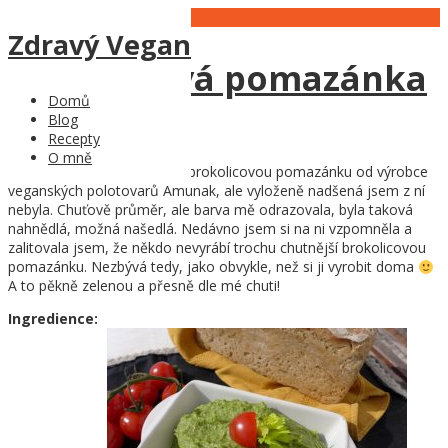
17
Mar
Zdravý Vegan
Brokolicová pomazánka
Domů
Blog
Recepty
O mně
Dříve jsem občas kupovala brokolicovou pomazánku od výrobce
veganských polotovarů Amunak, ale vyloženě nadšená jsem z ní
nebyla. Chuťově průměr, ale barva mě odrazovala, byla taková
nahnědlá, možná našedlá. Nedávno jsem si na ni vzpomněla a
zalitovala jsem, že někdo nevyrábí trochu chutnější brokolicovou
pomazánku. Nezbývá tedy, jako obvykle, než si ji vyrobit doma
A to pěkně zelenou a přesně dle mé chuti!
Ingredience: