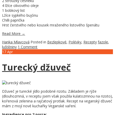
2 stroužky česneku
4 lžíce olivového oleje
1 bobkový list
Lžíce sypkého bujónu
Chilli paprička
Hrst čerstvého nebo kousek mraženého listového špenátu
Read More
→
Hanka Mlavcová
Posted in
Bezlepkové
,
Polévky
,
Recepty
fazole
,
luštěniny
1 Comment
17
Apr
Turecký džuveč
Džuveč je turecké jídlo podobné rizotu. Základem je rýže
(dlouhozrnná, v receptu jsem však použila kulatozrnnou na rizoto),
kořenová zelenina a rajčatový protlak. Recept na veganský džuveč
mám z mojí nové kuchařky Veganské vaření.
Ingredience pro 2 porce: