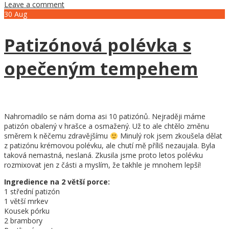
Leave a comment
30
Aug
Patizónová polévka s
opečeným tempehem
Nahromadilo se nám doma asi 10 patizónů. Nejraději máme
patizón obalený v hrašce a osmažený. Už to ale chtělo změnu
směrem k něčemu zdravějšímu
Minulý rok jsem zkoušela dělat
z patizónu krémovou polévku, ale chutí mě příliš nezaujala. Byla
taková nemastná, neslaná. Zkusila jsme proto letos polévku
rozmixovat jen z části a myslím, že takhle je mnohem lepší!
Ingredience na 2 větší porce:
1 střední patizón
1 větší mrkev
Kousek pórku
2 brambory