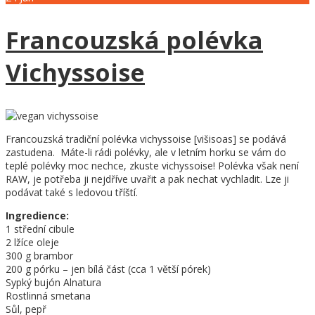
Francouzská polévka
Vichyssoise
Francouzská tradiční polévka vichyssoise [višisoas] se podává
zastudena. Máte-li rádi polévky, ale v letním horku se vám do
teplé polévky moc nechce, zkuste vichyssoise! Polévka však není
RAW, je potřeba ji nejdříve uvařit a pak nechat vychladit. Lze ji
podávat také s ledovou tříští.
Ingredience:
1 střední cibule
2 lžíce oleje
300 g brambor
200 g pórku – jen bílá část (cca 1 větší pórek)
Sypký bujón Alnatura
Rostlinná smetana
Sůl, pepř