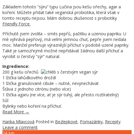
Základem tohoto “sýru” typu Lučina jsou kešu ořechy, agar a
koření. Můžete přidat také veganská probiotika, která však v
tomto receptu nejsou. Mám dobrou zkušenost s probiotiky
Friendly Force.
Příchutě jsem zvolila – směs pepřů, pažitku a uzenou papriku. U
mě vyhrává pepřový, má velmi jemnou chuť, pepře jsem nedala
moc. Manžel preferuje výraznější příchuť v podobě uzené papriky.
Také je samozřejmě možné nepřidávat žádnou další příchuť a
vyrobit si čerstvý “sýr” natural.
Ingredience:
200 g kešu ořechů
1 lžička lahůdkového droždí
1 lžička granulované cibule – nutné, nevynechávat
Šťáva z jednoho citrónu (nebo více)
1 lžička agaru (ne více, ať je sýr tuhý, ale přesto roztíratelný)
Sůl
Bylinky nebo koření na příchuť.
Read More
→
Hanka Mlavcová
Posted in
Bezlepkové
,
Pomazánky
,
Recepty
Leave a comment
24
Jun