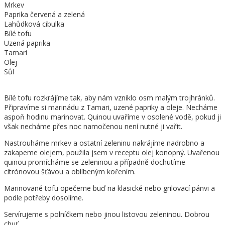
Mrkev
Paprika červená a zelená
Lahůdková cibulka
Bílé tofu
Uzená paprika
Tamari
Olej
Sůl
Bílé tofu rozkrájíme tak, aby nám vzniklo osm malým trojhránků.
Připravíme si marinádu z Tamari, uzené papriky a oleje. Necháme
aspoň hodinu marinovat. Quinou uvaříme v osolené vodě, pokud ji
však necháme přes noc namočenou není nutné ji vařit.
Nastrouháme mrkev a ostatní zeleninu nakrájíme nadrobno a
zakapeme olejem, použila jsem v receptu olej konopný. Uvařenou
quinou promícháme se zeleninou a případně dochutíme
citrónovou šťávou a oblíbeným kořením.
Marinované tofu opečeme buď na klasické nebo grilovací pánvi a
podle potřeby dosolíme.
Servírujeme s polníčkem nebo jinou listovou zeleninou. Dobrou
chuť.