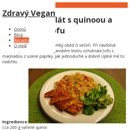
04
Nov
Zdravý Vegan
Zeleninový salát s quinoou a
grilovaným tofu
Domů
Blog
Recepty
Další z rychlých receptů na lehký oběd či večeři. Při návštěvě
O mně
Krakova jsem v místním veganském bistru ochutnala tofu s
marinádou z uzené papriky. Jak jednoduché a dobré! Úplně mě to
nadchlo.
Ingredience:
cca 200 g vařené quinoi