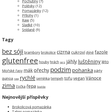
Pochutiny
(7)
Polévky
(12)
Pomazánky
(12)
Přílohy
(1)
Raw
(5)
Sladké
(10)
Snídaně
(9)
Tagy
bez sóji
cizrna
fazole
cukroví
brambory
brokolice
dýně
glutenfree
luštěniny
jáhly
léto
houby
hrách
jaro
podzim
pohanka
ořechy
mák
Mořské řasy
párty
rychlé
Vánoce
tofu
vegan
quinoa
semínka
tempeh
raw
zima
řepa
čočka
špalda
Nejnovější příspěvky
Brokolicová pomazánka
Tahini pomazánka