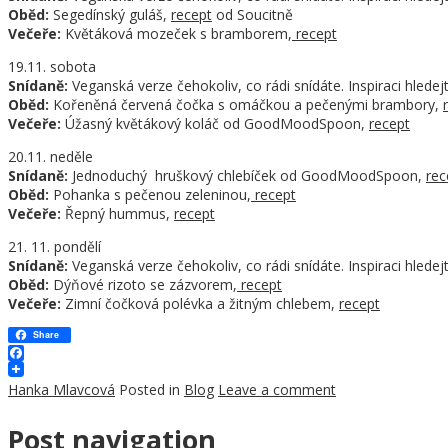
Oběd:
Segedínský guláš,
recept
od Soucitně
Večeře:
Květáková mozeček s bramborem,
recept
19.11. sobota
Snídaně:
Veganská verze čehokoliv, co rádi snídáte. Inspiraci hledej
Oběd:
Kořeněná červená čočka s omáčkou a pečenými brambory,
Večeře:
Úžasný květákový koláč od GoodMoodSpoon,
recept
20.11. neděle
Snídaně:
Jednoduchý hruškový chlebíček od GoodMoodSpoon,
rec
Oběd:
Pohanka s pečenou zeleninou,
recept
Večeře:
Řepný hummus,
recept
21. 11. pondělí
Snídaně:
Veganská verze čehokoliv, co rádi snídáte. Inspiraci hledej
Oběd:
Dýňové rizoto se zázvorem,
recept
Večeře:
Zimní čočková polévka a žitným chlebem,
recept
Share
Facebook
Hanka Mlavcová
Posted in
Blog
Leave a comment
Post navigation