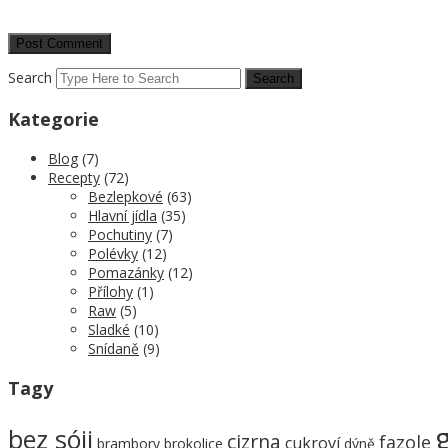
Search
Kategorie
Blog
(7)
Recepty
(72)
Bezlepkové
(63)
Hlavní jídla
(35)
Pochutiny
(7)
Polévky
(12)
Pomazánky
(12)
Přílohy
(1)
Raw
(5)
Sladké
(10)
Snídaně
(9)
Tagy
bez sóji
cizrna
fazole
cukroví
brambory
brokolice
dýně