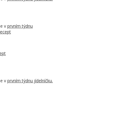
te v
prvním týdnu
recept
ept
te v
prvním týdnu jídelníčku.