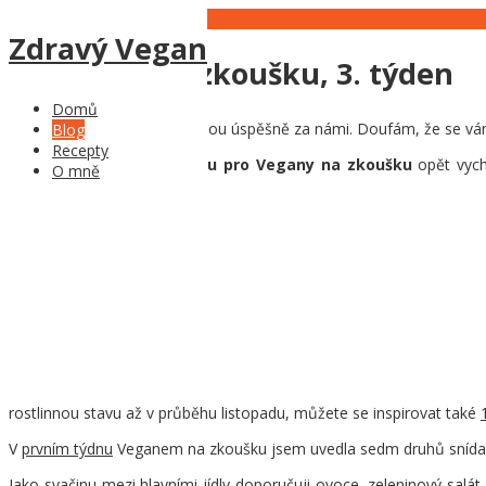
13
Nov
Zdravý Vegan
Veganem na zkoušku, 3. týden
Domů
Dva týdny veganské výzvy jsou úspěšně za námi. Doufám, že se vám z
Blog
Recepty
Ve třetím týdnu jídelníčku pro Vegany na zkoušku
opět vych
O mně
rostlinnou stavu až v průběhu listopadu, můžete se inspirovat také
V
prvním týdnu
Veganem na zkoušku jsem uvedla sedm druhů snídaní a
Jako svačinu mezi hlavními jídly doporučuji ovoce, zeleninový salá