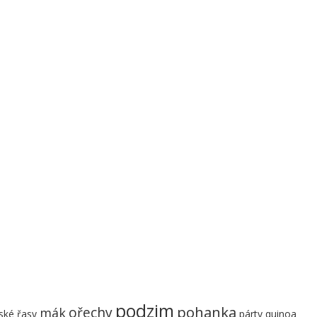
podzim
pohanka
ořechy
mák
ké řasy
párty
quinoa