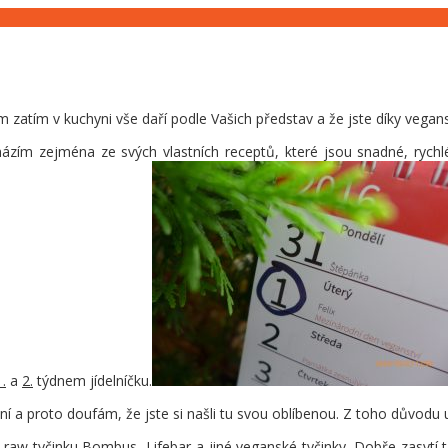
atím v kuchyni vše daří podle Vašich představ a že jste díky vegansk
ázím zejména ze svých vlastních receptů, které jsou snadné, rychlé
1.
a
2.
týdnem jídelníčku.
 proto doufám, že jste si našli tu svou oblíbenou. Z toho důvodu u
t, raw tyčinku Bombus, Lifebar a jiné veganské tyčinky. Dobře zasyt