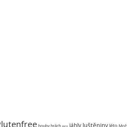
glutenfree
luštěniny
jáhly
léto
houby
hrách
Mořs
jaro