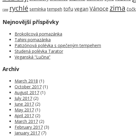
zima
rychlé
Vánoce
tofu
vegan
semínka
tempeh
čočk
raw
Nejnovější příspěvky
Brokolicová pomazánka
Tahini pomazánka
Patizónová polévka s opečeným tempehem
Studená polévka Tarator
Veganská “Lučina”
Archív
March 2018
(1)
October 2017
(1)
August 2017
(1)
July 2017
(2)
June 2017
(2)
May 2017
(1)
April 2017
(2)
March 2017
(2)
February 2017
(3)
January 2017
(7)