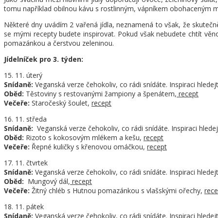
tomu například obilnou kávu s rostlinným, vápníkem obohaceným 
Některé dny uvádím 2 vařená jídla, neznamená to však, že skutečně k
se mými recepty budete inspirovat. Pokud však nebudete chtít věno
pomazánkou a čerstvou zeleninou.
Jídelníček pro 3. týden:
15. 11. úterý
Snídaně:
Veganská verze čehokoliv, co rádi snídáte. Inspiraci hledej
Oběd:
Těstoviny s restovanými žampiony a špenátem,
recept
Večeře:
Staročeský šoulet,
recept
16. 11. středa
Snídaně:
Veganská verze čehokoliv, co rádi snídáte. Inspiraci hlede
Oběd:
Rizoto s kokosovým mlékem a kešu,
recept
Večeře:
Řepné kuličky s křenovou omáčkou,
recept
17. 11. čtvrtek
Snídaně:
Veganská verze čehokoliv, co rádi snídáte. Inspiraci hledej
Oběd:
Mungový dál,
recept
Večeře:
Žitný chléb s Hutnou pomazánkou s vlašskými ořechy,
rece
18. 11. pátek
Snídaně:
Veganská verze čehokoliv, co rádi snídáte. Inspiraci hledej