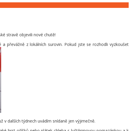
é stravě objevili nové chutě!
 a převážně z lokálních surovin. Pokud jste se rozhodli vyzkoušet
ž v dalších týdnech uvádím snídaně jen výjimečně.
í také hrst oříšků nebo plátek chleba s luštěninovou pomazánkou a k