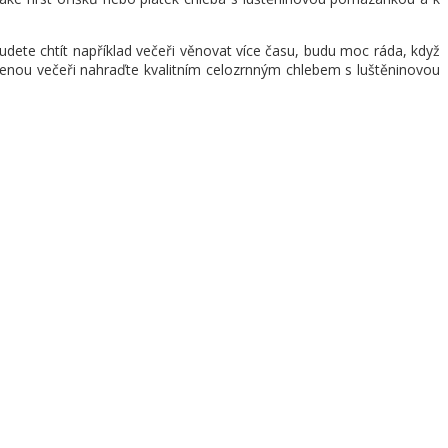
budete chtít například večeři věnovat více času, budu moc ráda, když
ařenou večeři nahraďte kvalitním celozrnným chlebem s luštěninovou