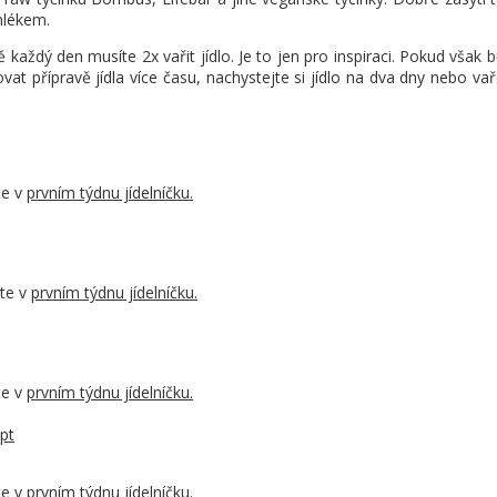
mlékem.
aždý den musíte 2x vařit jídlo. Je to jen pro inspiraci. Pokud však 
vat přípravě jídla více času, nachystejte si jídlo na dva dny nebo v
te v
prvním týdnu jídelníčku.
jte v
prvním týdnu jídelníčku.
te v
prvním
tý
dnu
jídelníčku.
pt
te v
prvním týdnu jídelníčku.