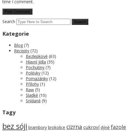
time I comment.
Search
Kategorie
Blog
(7)
Recepty
(72)
Bezlepkové
(63)
Hlavní jídla
(35)
Pochutiny
(7)
Polévky
(12)
Pomazánky
(12)
Přílohy
(1)
Raw
(5)
Sladké
(10)
Snídaně
(9)
Tagy
bez sóji
cizrna
fazole
cukroví
brambory
brokolice
dýně