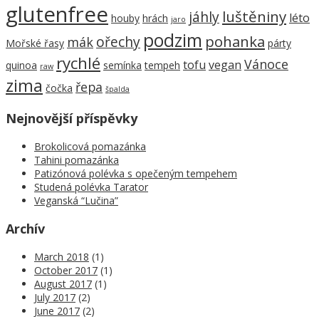
glutenfree
luštěniny
jáhly
léto
houby
hrách
jaro
podzim
pohanka
ořechy
mák
Mořské řasy
párty
rychlé
Vánoce
tofu
vegan
quinoa
semínka
tempeh
raw
zima
řepa
čočka
špalda
Nejnovější příspěvky
Brokolicová pomazánka
Tahini pomazánka
Patizónová polévka s opečeným tempehem
Studená polévka Tarator
Veganská “Lučina”
Archív
March 2018
(1)
October 2017
(1)
August 2017
(1)
July 2017
(2)
June 2017
(2)