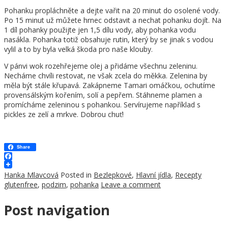
Pohanku propláchněte a dejte vařit na 20 minut do osolené vody.
Po 15 minut už můžete hrnec odstavit a nechat pohanku dojít. Na
1 díl pohanky použijte jen 1,5 dílu vody, aby pohanka vodu
nasákla. Pohanka totiž obsahuje rutin, který by se jinak s vodou
vylil a to by byla velká škoda pro naše klouby.
V pánvi wok rozehřejeme olej a přidáme všechnu zeleninu.
Necháme chvíli restovat, ne však zcela do měkka. Zelenina by
měla být stále křupavá. Zakápneme Tamari omáčkou, ochutíme
provensálským kořením, solí a pepřem. Stáhneme plamen a
promícháme zeleninou s pohankou. Servírujeme například s
pickles ze zelí a mrkve. Dobrou chuť!
Share
Facebook
Hanka Mlavcová
Posted in
Bezlepkové
,
Hlavní jídla
,
Recepty
glutenfree
,
podzim
,
pohanka
Leave a comment
Post navigation