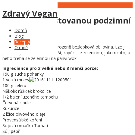
13
Nov
Zdravý Vegan
Pohanka s restovanou podzimní
zeleninou
Domů
Blog
Recepty
Pohanka je velmi zdravá, přirozeně bezlepková obilovina. Lze ji
O mně
připravit jako snídaňovou kaši, zapéct se zeleninou, jako rizoto, a
nebo třeba se zeleninou na pánvi wok.
Ingredience pro 2 velké nebo 3 menší porce:
150 g suché pohanky
1 velká mrkev
100 g celeru
Několik růžiček brokolice
1/2 balení uzeného tempehu
Červená cibule
Kukuřice
2 lžíce olivového oleje
Provensálské koření
Sójová omáčka Tamari
Sůl, pepř