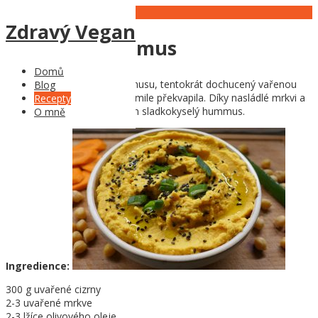
11
Feb
Zdravý Vegan
Mrkvový hummus
Domů
Další z mnoha variant hummusu, tentokrát dochucený vařenou
Blog
mrkví. Kombinace mě velmi mile překvapila. Díky nasládlé mrkvi a
Recepty
citrónové šťávě je výsledkem sladkokyselý hummus.
O mně
Ingredience:
300 g uvařené cizrny
2-3 uvařené mrkve
2-3 lžíce olivového oleje