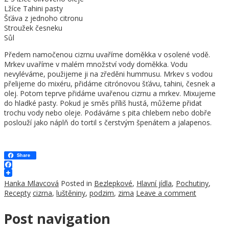
Lžíce Tahini pasty
Šťáva z jednoho citronu
Stroužek česneku
Sůl
Předem namočenou cizrnu uvaříme doměkka v osolené vodě.
Mrkev uvaříme v malém množství vody doměkka. Vodu
nevyléváme, použijeme ji na zředěni hummusu. Mrkev s vodou
přelijeme do mixéru, přidáme citrónovou šťávu, tahini, česnek a
olej. Potom teprve přidáme uvařenou cizrnu a mrkev. Mixujeme
do hladké pasty. Pokud je směs příliš hustá, můžeme přidat
trochu vody nebo oleje. Podáváme s pita chlebem nebo dobře
poslouží jako náplň do tortil s čerstvým špenátem a jalapenos.
Share
Facebook
Hanka Mlavcová
Posted in
Bezlepkové
,
Hlavní jídla
,
Pochutiny
,
Recepty
cizrna
,
luštěniny
,
podzim
,
zima
Leave a comment
Post navigation