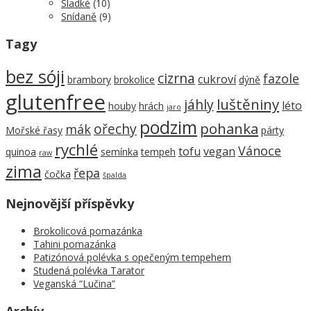
Sladké
(10)
Snídaně
(9)
Tagy
bez sóji
cizrna
fazole
cukroví
brambory
brokolice
dýně
glutenfree
luštěniny
jáhly
léto
houby
hrách
jaro
podzim
pohanka
ořechy
mák
Mořské řasy
párty
rychlé
Vánoce
tofu
vegan
quinoa
semínka
tempeh
raw
zima
řepa
čočka
špalda
Nejnovější příspěvky
Brokolicová pomazánka
Tahini pomazánka
Patizónová polévka s opečeným tempehem
Studená polévka Tarator
Veganská “Lučina”
Archív