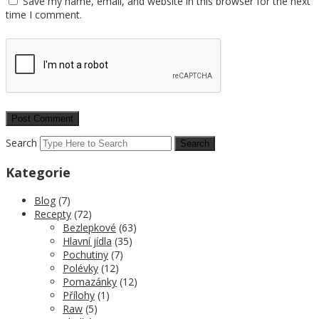
Save my name, email, and website in this browser for the next
time I comment.
Search
Kategorie
Blog
(7)
Recepty
(72)
Bezlepkové
(63)
Hlavní jídla
(35)
Pochutiny
(7)
Polévky
(12)
Pomazánky
(12)
Přílohy
(1)
Raw
(5)