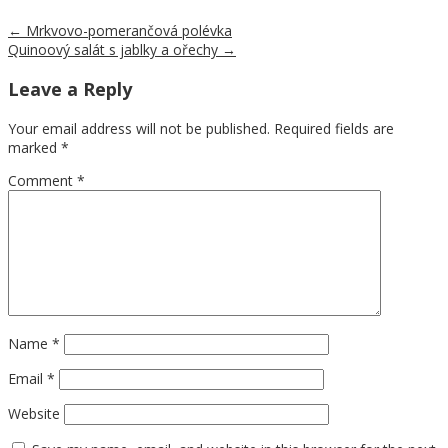
←
Mrkvovo-pomerančová polévka
Quinoový salát s jablky a ořechy
→
Leave a Reply
Your email address will not be published.
Required fields are
marked
*
Comment
*
Name
*
Email
*
Website