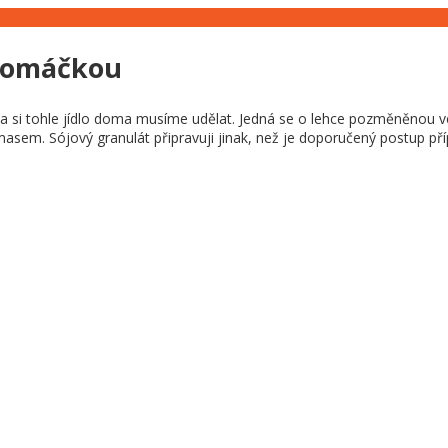
u omáčkou
ka si tohle jídlo doma musíme udělat. Jedná se o lehce pozměněnou ve
ým masem. Sójový granulát připravuji jinak, než je doporučený postup 