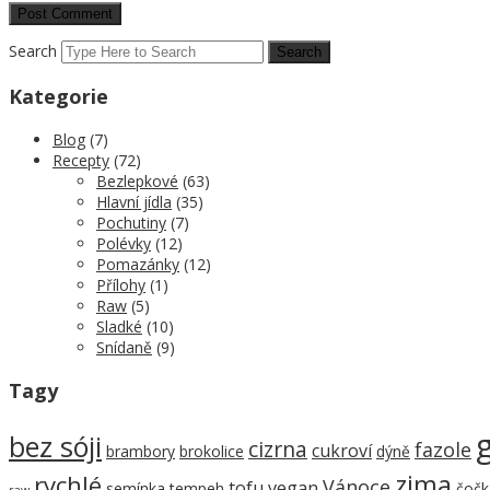
Search
Kategorie
Blog
(7)
Recepty
(72)
Bezlepkové
(63)
Hlavní jídla
(35)
Pochutiny
(7)
Polévky
(12)
Pomazánky
(12)
Přílohy
(1)
Raw
(5)
Sladké
(10)
Snídaně
(9)
Tagy
bez sóji
cizrna
fazole
cukroví
brambory
brokolice
dýně
zima
rychlé
Vánoce
tofu
vegan
semínka
tempeh
čočk
raw