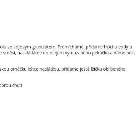
spolu se sójovým granulátem. Promícháme, přidáme trochu vody a
níme směsí, naskládáme do olejem vymazaného pekáčku a dáme péct
jskou omáčku lehce nasládlou, přidáme ještě lžičku oblíbeného
obrou chuť!