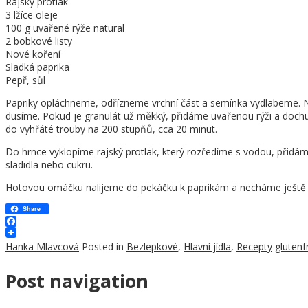
Rajský protlak
3 lžíce oleje
100 g uvařené rýže natural
2 bobkové listy
Nové koření
Sladká paprika
Pepř, sůl
Papriky opláchneme, odřízneme vrchní část a semínka vydlabeme. N
dusíme. Pokud je granulát už měkký, přidáme uvařenou rýži a doc
do vyhřáté trouby na 200 stupňů, cca 20 minut.
Do hrnce vyklopíme rajský protlak, který rozředíme s vodou, přidám
sladidla nebo cukru.
Hotovou omáčku nalijeme do pekáčku k paprikám a necháme ještě c
Share
Facebook
Hanka Mlavcová
Posted in
Bezlepkové
,
Hlavní jídla
,
Recepty
glutenf
Post navigation