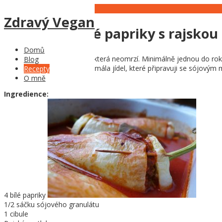
20
Nov
Zdravý Vegan
Plněné pečené papriky s rajsko
Domů
Plněné papriky jsou klasika, která neomrzí. Minimálně jednou do ro
Blog
chutnější. Je to také jedno z mála jídel, které připravuji se sójov
Recepty
podusit.
O mně
Ingredience:
4 bílé papriky
1/2 sáčku sójového granulátu
1 cibule