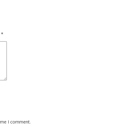
d
*
time I comment.