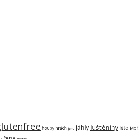
glutenfree
luštěniny
jáhly
léto
houby
hrách
Mořs
jaro
řepa
a
špalda