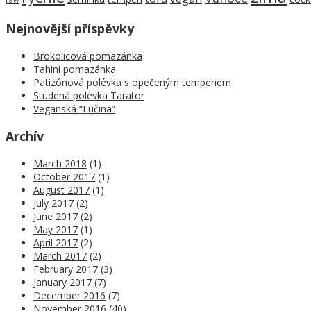
Nejnovější příspěvky
Brokolicová pomazánka
Tahini pomazánka
Patizónová polévka s opečeným tempehem
Studená polévka Tarator
Veganská “Lučina”
Archív
March 2018
(1)
October 2017
(1)
August 2017
(1)
July 2017
(2)
June 2017
(2)
May 2017
(1)
April 2017
(2)
March 2017
(2)
February 2017
(3)
January 2017
(7)
December 2016
(7)
November 2016
(40)