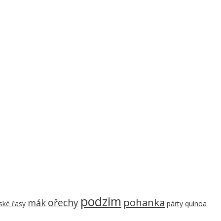
podzim
pohanka
ořechy
mák
ké řasy
párty
quinoa