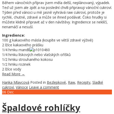
Během vánočních příprav jsem měla delší, neplánovaný, výpadek.
Teď už jsem ale zpět a na poslední chvíli připravuji vánoční cukroví.
Týden před vánoci u mě jasně vyhrává raw cukroví, protože je
rychlé, chutné, zdravé a může se ihned podávat. Čoko hrudky si
můžete klidně připravit až v den návštěvy. Ingredience se neklíčí,
nenamáčí a nesuší.
Ingredience:
100 g kakaového másla (koupíte ve větší zdravé výživě)
2 lžíce kakaového prášku
1/4 hrnku mandlí
1/4 hrnku lískových nebo vlašských oříšků
1/2 hrnku strouhaného kokosu
1/2 hrnku rozinek
2 lžíce vody
Read More
→
Hanka Mlavcová
Posted in
Bezlepkové
,
Raw
,
Recepty
,
Sladké
cukroví
,
Vánoce
Leave a comment
06
Dec
Špaldové rohlíčky