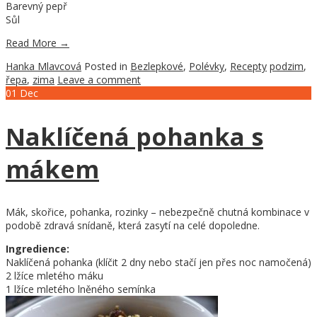
Barevný pepř
Sůl
Read More
→
Hanka Mlavcová
Posted in
Bezlepkové
,
Polévky
,
Recepty
podzim
,
řepa
,
zima
Leave a comment
01
Dec
Naklíčená pohanka s
mákem
Mák, skořice, pohanka, rozinky – nebezpečně chutná kombinace v
podobě zdravá snídaně, která zasytí na celé dopoledne.
Ingredience:
Naklíčená pohanka (klíčit 2 dny nebo stačí jen přes noc namočená)
2 lžíce mletého máku
1 lžíce mletého lněného semínka