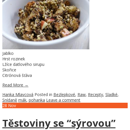
Jablko
Hrst rozinek
Lžíce datlového sirupu
Skořice
Citrónová šťáva
Read More
→
Hanka Mlavcová
Posted in
Bezlepkové
,
Raw
,
Recepty
,
Sladké
,
Snídaně
mák
,
pohanka
Leave a comment
28
Nov
Těstoviny se “sýrovou”