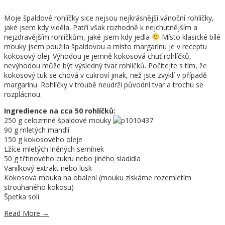
Moje špaldové rohlíčky sice nejsou nejkrásnější vánoční rohlíčky,
jaké jsem kdy viděla. Patří však rozhodně k nejchutnějším a
nejzdravějším rohlíčkům, jaké jsem kdy jedla
Místo klasické bílé
mouky jsem použila špaldovou a místo margarínu je v receptu
kokosový olej. Výhodou je jemně kokosová chuť rohlíčků,
nevýhodou může být výsledný tvar rohlíčků. Počítejte s tím, že
kokosový tuk se chová v cukroví jinak, než jste zvyklí v případě
margarínu. Rohlíčky v troubě neudrží původní tvar a trochu se
rozplácnou.
Ingredience na cca 50 rohlíčků:
250 g celozrnné špaldové mouky
90 g mletých mandlí
150 g kokosového oleje
Lžíce mletých lněných semínek
50 g třtinového cukru nebo jiného sladidla
Vanilkový extrakt nebo lusk
Kokosová mouka na obalení (mouku získáme rozemletím
strouhaného kokosu)
Špetka soli
Read More
→