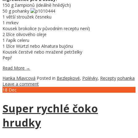
150 g žampionů (ideálně hnědých)
50 g pohanky
1 větší stroužek česneku
1 mrkev
Kousek brokolice (v původním receptu není)
2 lžíce olivového oleje
1 řapík celeru
1 lžíce Würtzl nebo Alnatura bujónu
Kousek čerstvé nebo mražené petrželky
Pepř
Read More
→
Hanka Mlavcová
Posted in
Bezlepkové
,
Polévky
,
Recepty
pohanka
Leave a comment
18
Dec
Super rychlé čoko
hrudky