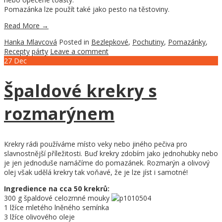
Pomazánka lze použít také jako pesto na těstoviny.
Read More
→
Hanka Mlavcová
Posted in
Bezlepkové
,
Pochutiny
,
Pomazánky
,
Recepty
párty
Leave a comment
27
Dec
Špaldové krekry s
rozmarýnem
Krekry rádi používáme místo veky nebo jiného pečiva pro
slavnostnější příležitosti. Buď krekry zdobím jako jednohubky nebo
je jen jednoduše namáčíme do pomazánek. Rozmarýn a olivový
olej však udělá krekry tak voňavé, že je lze jíst i samotné!
Ingredience na cca 50 krekrů:
300 g špaldové celozrnné mouky
1 lžíce mletého lněného semínka
3 lžíce olivového oleje