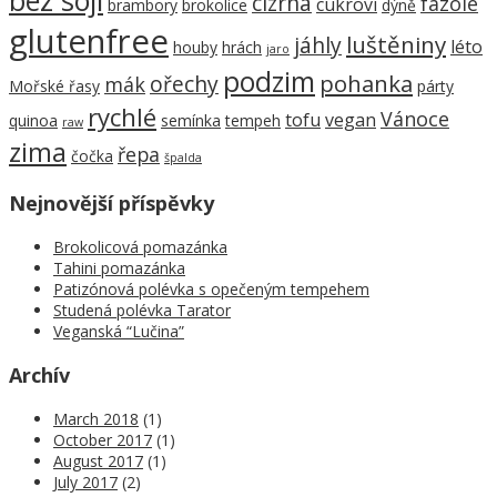
bez sóji
cizrna
fazole
cukroví
brambory
brokolice
dýně
glutenfree
luštěniny
jáhly
léto
houby
hrách
jaro
podzim
pohanka
ořechy
mák
Mořské řasy
párty
rychlé
Vánoce
tofu
vegan
quinoa
semínka
tempeh
raw
zima
řepa
čočka
špalda
Nejnovější příspěvky
Brokolicová pomazánka
Tahini pomazánka
Patizónová polévka s opečeným tempehem
Studená polévka Tarator
Veganská “Lučina”
Archív
March 2018
(1)
October 2017
(1)
August 2017
(1)
July 2017
(2)