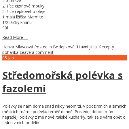
2-3 mrkve
2 lžíce cizrnové mouky
2 lžíce řepkového oleje
1 malá lžička Marmite
1/2 lžičky kmínu.
Sůl
Read More
→
Hanka Mlavcová
Posted in
Bezlepkové
,
Hlavní jídla
,
Recepty
pohanka
Leave a comment
05
Jan
Středomořská polévka s
fazolemi
Polévky se nám doma snad nikdy neomrzí. V podzimních a zimních
měsících máme polévku téměř denně. Poslední dobou mám
nejraději polévky z mé nové italské kuchařky, tak se s vámi opět o
jednu z nich podělím.