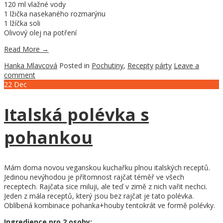
120 ml vlažné vody
1 lžička nasekaného rozmarýnu
1 lžíčka soli
Olivový olej na potření
Read More
→
Hanka Mlavcová
Posted in
Pochutiny
,
Recepty
párty
Leave a
comment
22
Dec
Italská polévka s
pohankou
Mám doma novou veganskou kuchařku plnou italských receptů.
Jedinou nevýhodou je přítomnost rajčat téměř ve všech
receptech. Rajčata sice miluji, ale teď v zimě z nich vařit nechci.
Jeden z mála receptů, který jsou bez rajčat je tato polévka.
Oblíbená kombinace pohanka+houby tentokrát ve formě polévky.
Ingredience pro 2 osoby: