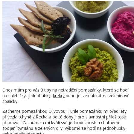
Dnes mám pro vás 3 tipy na netradiční pomazánky, které se hodí
na chlebíčky, jednohubky,
krekry
nebo je lze nabírat na zeleninové
špalíčky.
Začneme pomazánkou Olivovou. Tuhle pomazánku mi před lety
přivezla tchyně z Řecka a od té doby ji pro slavnostní příležitosti
připravuji. Zachutnala mi kvůli své jednoduchosti a chutnému
spojení tymiánu a zelených oliv. Výborně se hodí na jednohubky
nebo opečené toasty.