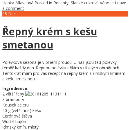
Hanka Mlavcová
Posted in
Recepty
,
Sladké
cukroví
,
Vánoce
Leave
a comment
05
Dec
Řepný krém s kešu
smetanou
Polévková sezóna je v plném proudu. U nás jsou teď polévky
téměř každý den. Řepnou polévku dělám v různých obměnách.
Tentokrát mám pro vás recept na řepný krém s římským kmínem
a kešu smetanou.
Ingredience:
2 větší řepy
3 brambory
Kousek celeru
40 g (větší hrst) kešu
Citrónová šťáva
Würtzl bujón
Římský kmín, mletý