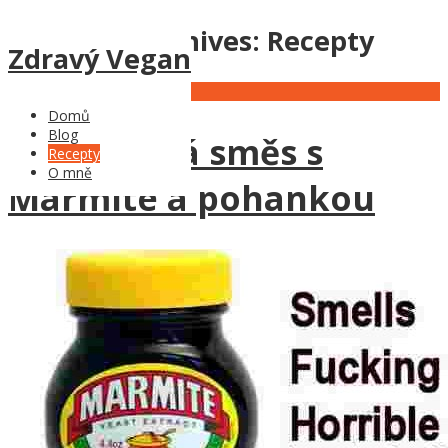
Category Archives:
Recepty
Zdravý Vegan
10
Jan
Domů
Blog
Zeleninová směs s
Recepty
O mně
Marmite a pohankou