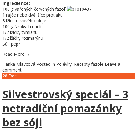
Ingredience:
100 g vařených červených fazolí
1 rajče nebo dvě lžíce protlaku
3 lžíce olivového oleje
100 g širokých nudlí
1/2 lžičky tymiánu
1/2 lžičky rozmarýnu
Sůl, pepř
Read More
→
Hanka Mlavcová
Posted in
Polévky
,
Recepty
fazole
Leave a
comment
28
Dec
Silvestrovský speciál – 3
netradiční pomazánky
bez sóji