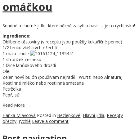
omáčkou
Snadné a chutné jídlo, které pěkně zasytí a navíc – je to rychlovka!
Ingredience:
Oblíbené těstoviny (v receptu jsou použity kukuřičné penne)
1/2 hrnku vlašských ořechů
1 malá cibule
1 stroužek česneku
1 lžíce lahůdkového droždí
Olej
Zeleninový bujón (používám nejraději Würtzl nebo Alnatura)
Rostlinné mléko nebo rostlinná smetana
Petrželka
Pepř, sůl
Read More
→
Hanka Mlavcová
Posted in
Bezlepkové
,
Hlavní jídla
,
Recepty
ořechy
,
rychlé
Leave a comment
Post navigation