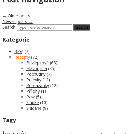
←
Older posts
Newer posts
→
Search
Kategorie
Blog
(7)
Recepty
(72)
Bezlepkové
(63)
Hlavní jídla
(35)
Pochutiny
(7)
Polévky
(12)
Pomazánky
(12)
Přílohy
(1)
Raw
(5)
Sladké
(10)
Snídaně
(9)
Tagy