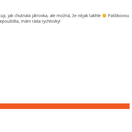
ji, jak chutnala játrovka, ale možná, že nějak takhle
Paštikovou
nepouštěla, mám ráda rychlovky!