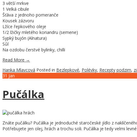
3 větší mrkve
1 Velká cibule
Šťáva z jednoho pomeranče
Kousek zázvoru
Lžíce řepkového oleje
1/2 lžičky mletého koriandru (semene)
Sypký bujón (Alnatura)
Sůl
Na ozdobu čerstvé bylinky, chilli
Read More
→
Hanka Mlavcová
Posted in
Bezlepkové
,
Polévky
,
Recepty
podzim
,
z
31
Jan
Pučálka
Znáte pučálku? Pučálka je jednoduché staročeské jídlo z naklíčeného
Potřebujete jen olej, hrách a trochu soli. Pučálka je tedy velmi levn