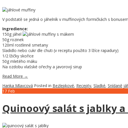
V podstatě se jedná o jáhelník v muffinových formičkách s bonus
Ingredience:
150g jáhel
50g rozinek
120ml rostlinné smetany
Sladidlo nebo cukr dle chuti (v receptu použito 3 lžíce rapadury)
1/2 lžičky skořice
50g mletého máku
Na ozdobu vlašské ořechy a javorový sirup
Read More
→
Hanka Mlavcová
Posted in
Bezlepkové
,
Recepty
,
Sladké
,
Snídaně
já
17
Feb
Quinoový salát s jablky a