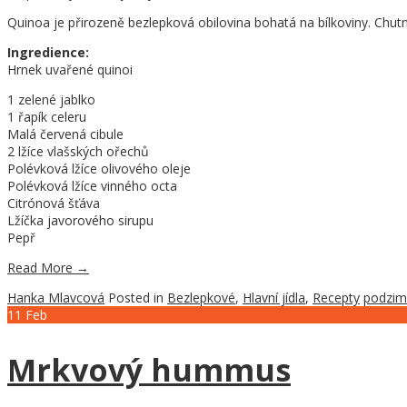
Quinoa je přirozeně bezlepková obilovina bohatá na bílkoviny. Chutn
Ingredience:
Hrnek uvařené quinoi
1 zelené jablko
1 řapík celeru
Malá červená cibule
2 lžíce vlašských ořechů
Polévková lžíce olivového oleje
Polévková lžíce vinného octa
Citrónová šťáva
Lžíčka javorového sirupu
Pepř
Read More
→
Hanka Mlavcová
Posted in
Bezlepkové
,
Hlavní jídla
,
Recepty
podzim
11
Feb
Mrkvový hummus