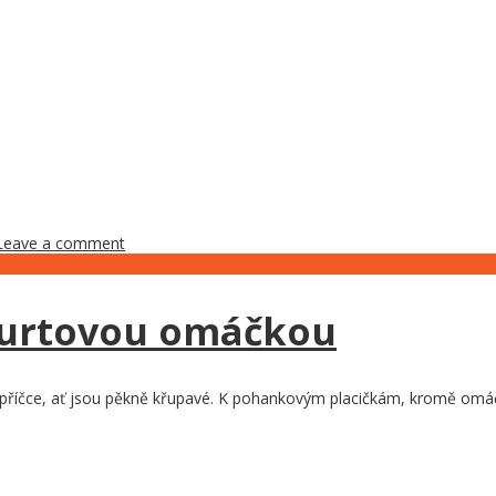
Leave a comment
gurtovou omáčkou
ní příčce, ať jsou pěkně křupavé. K pohankovým placičkám, kromě omáč