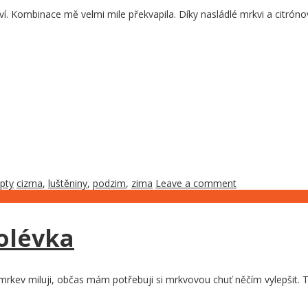
. Kombinace mě velmi mile překvapila. Díky nasládlé mrkvi a citrón
pty
cizrna
,
luštěniny
,
podzim
,
zima
Leave a comment
olévka
 mrkev miluji, občas mám potřebuji si mrkvovou chuť něčím vylepšit.