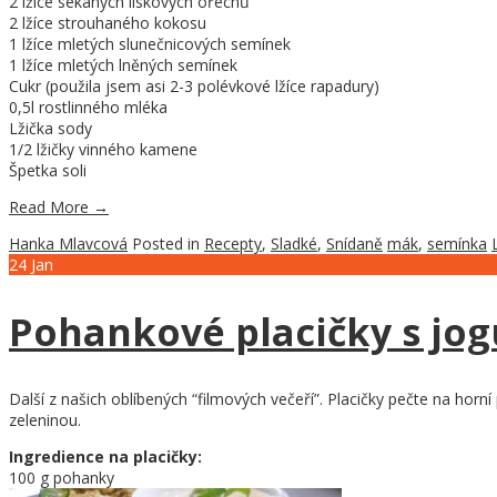
2 lžíce sekaných lískových ořechů
2 lžíce strouhaného kokosu
1 lžíce mletých slunečnicových semínek
1 lžíce mletých lněných semínek
Cukr (použila jsem asi 2-3 polévkové lžíce rapadury)
0,5l rostlinného mléka
Lžička sody
1/2 lžičky vinného kamene
Špetka soli
Read More
→
Hanka Mlavcová
Posted in
Recepty
,
Sladké
,
Snídaně
mák
,
semínka
24
Jan
Pohankové placičky s jo
Další z našich oblíbených “filmových večeří”. Placičky pečte na hor
zeleninou.
Ingredience na placičky:
100 g pohanky