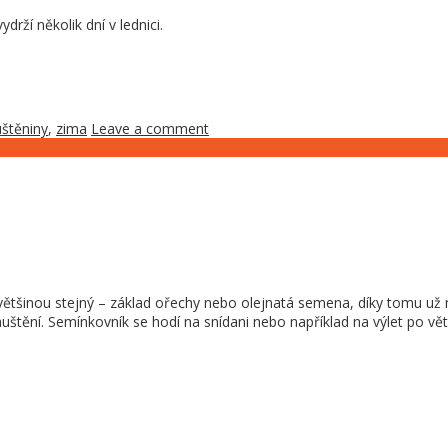
drží několik dní v lednici.
uštěniny
,
zima
Leave a comment
inou stejný – základ ořechy nebo olejnatá semena, díky tomu už nen
huštění. Semínkovník se hodí na snídani nebo například na výlet po vě