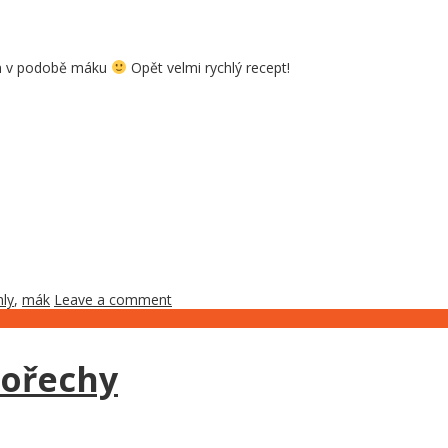
em v podobě máku
Opět velmi rychlý recept!
hly
,
mák
Leave a comment
 ořechy