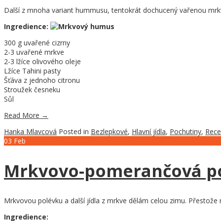
Další z mnoha variant hummusu, tentokrát dochucený vařenou mrkví
Ingredience:
300 g uvařené cizrny
2-3 uvařené mrkve
2-3 lžíce olivového oleje
Lžíce Tahini pasty
Šťáva z jednoho citronu
Stroužek česneku
Sůl
Read More
→
Hanka Mlavcová
Posted in
Bezlepkové
,
Hlavní jídla
,
Pochutiny
,
Rece
03
Feb
Mrkvovo-pomerančová p
Mrkvovou polévku a další jídla z mrkve dělám celou zimu. Přestože
Ingredience: