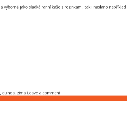
á výborně jako sladká ranní kaše s rozinkami, tak i naslano napříkla
,
quinoa
,
zima
Leave a comment