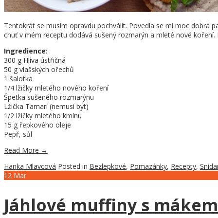
Tentokrát se musím opravdu pochválit. Povedla se mi moc dobrá pašt
chuť v mém receptu dodává sušený rozmarýn a mleté nové koření. Pr
Ingredience:
300 g Hlíva ústřičná
50 g vlašských ořechů
1 šalotka
1/4 lžičky mletého nového koření
Špetka sušeného rozmarýnu
Lžička Tamari (nemusí být)
1/2 lžičky mletého kmínu
15 g řepkového oleje
Pepř, sůl
Read More
→
Hanka Mlavcová
Posted in
Bezlepkové
,
Pomazánky
,
Recepty
,
Snída
12
Mar
Jáhlové muffiny s mákem