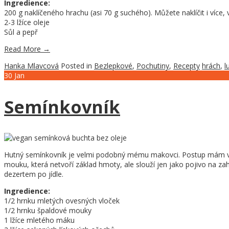
Ingredience:
200 g naklíčeného hrachu (asi 70 g suchého). Můžete naklíčit i více, vy
2-3 lžíce oleje
Sůl a pepř
Read More
→
Hanka Mlavcová
Posted in
Bezlepkové
,
Pochutiny
,
Recepty
hrách
,
l
30
Jan
Semínkovník
Hutný semínkovník je velmi podobný mému makovci. Postup mám větš
mouku, která netvoří základ hmoty, ale slouží jen jako pojivo na za
dezertem po jídle.
Ingredience:
1/2 hrnku mletých ovesných vloček
1/2 hrnku špaldové mouky
1 lžíce mletého máku