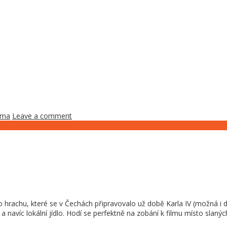
ima
Leave a comment
 hrachu, které se v Čechách připravovalo už době Karla IV (možná i dří
é a navíc lokální jídlo. Hodí se perfektně na zobání k filmu místo slaný