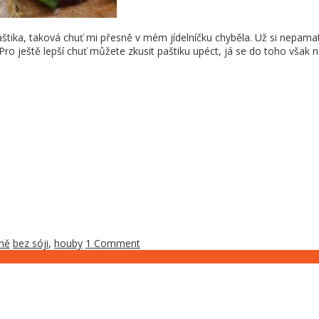
ika, taková chuť mi přesně v mém jídelníčku chyběla. Už si nepamatu
o ještě lepší chuť můžete zkusit paštiku upéct, já se do toho však 
ně
bez sóji
,
houby
1 Comment