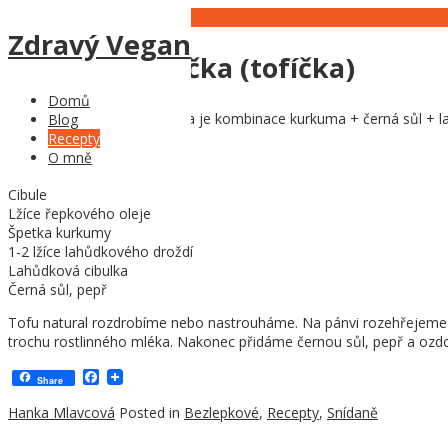
02
Nov
Zdravý Vegan
Míchaná vegíčka (tofíčka)
Domů
Základem úspěchu toho jídla je kombinace kurkuma + černá sůl + lah
Blog
Recepty
Ingredience:
O mně
1 balení bílého tofu
Cibule
Lžíce řepkového oleje
Špetka kurkumy
1-2 lžíce lahůdkového droždí
Lahůdková cibulka
Černá sůl, pepř
Tofu natural rozdrobíme nebo nastrouháme. Na pánvi rozehřejeme ole
trochu rostlinného mléka. Nakonec přidáme černou sůl, pepř a ozd
Facebook
Share
Hanka Mlavcová
Posted in
Bezlepkové
,
Recepty
,
Snídaně