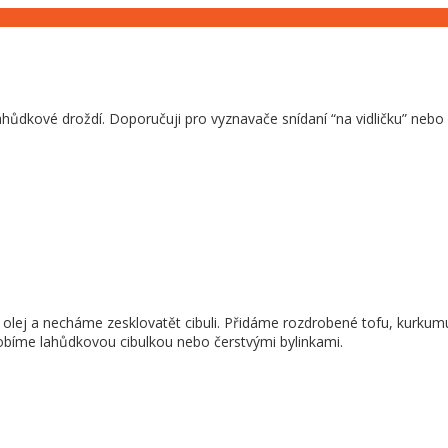
ůdkové droždí. Doporučuji pro vyznavače snídaní “na vidličku” nebo 
j a necháme zesklovatět cibuli. Přidáme rozdrobené tofu, kurkumu a 
obíme lahůdkovou cibulkou nebo čerstvými bylinkami.