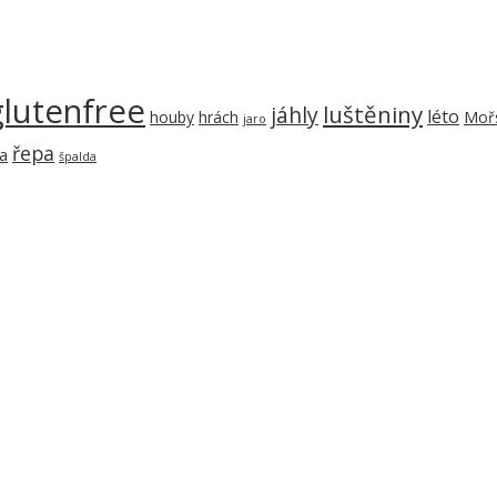
glutenfree
luštěniny
jáhly
léto
houby
hrách
Mořs
jaro
řepa
a
špalda