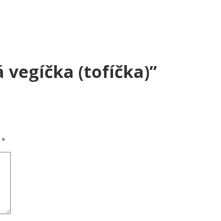
 vegíčka (tofíčka)
”
d
*