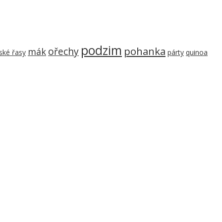
podzim
pohanka
ořechy
mák
ké řasy
párty
quinoa