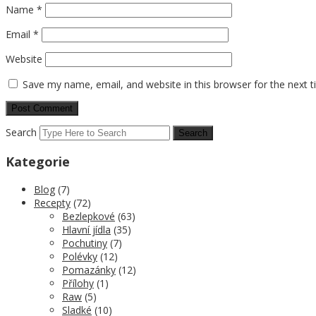
Name
*
Email
*
Website
Save my name, email, and website in this browser for the next 
Search
Kategorie
Blog
(7)
Recepty
(72)
Bezlepkové
(63)
Hlavní jídla
(35)
Pochutiny
(7)
Polévky
(12)
Pomazánky
(12)
Přílohy
(1)
Raw
(5)
Sladké
(10)