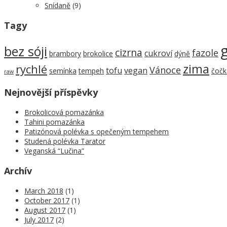
Snídaně
(9)
Tagy
bez sóji
cizrna
fazole
cukroví
brambory
brokolice
dýně
zima
rychlé
Vánoce
tofu
vegan
semínka
tempeh
čočk
raw
Nejnovější příspěvky
Brokolicová pomazánka
Tahini pomazánka
Patizónová polévka s opečeným tempehem
Studená polévka Tarator
Veganská “Lučina”
Archív
March 2018
(1)
October 2017
(1)
August 2017
(1)
July 2017
(2)