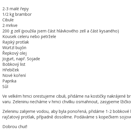
2-3 malé řepy
1/2 kg brambor
Cibule
2 mrkve
200 g zelí (použila jsem část hlávkového zelí a část kysaného)
Kousek celeru nebo petržele
Rajský protlak
Würtzl bujón
Řepkový olej
Jogurt, např. Sojade
Bobkový list
Hřebíček
Nové koření
Paprika
Sůl
Ve velkém hrnci orestujeme cibuli, přidáme na kostičky nakrájené b
varu. Zeleninu necháme v hrnci chvilku osmahnout, zasypeme lžičkou
Zeleninu zalijeme vodou, aby byla ponořená, přidáme 1-2 bobkové li
rajčatový protlak, případně dosolíme. Podáváme s kopečkem sojové
Dobrou chuť!