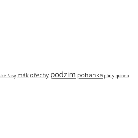
podzim
pohanka
ořechy
mák
ké řasy
párty
quinoa