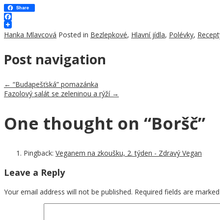
Share
Facebook
Hanka Mlavcová
Posted in
Bezlepkové
,
Hlavní jídla
,
Polévky
,
Recept
Post navigation
←
“Budapešťská” pomazánka
Fazolový salát se zeleninou a rýží
→
One thought on “
Boršč
”
Pingback:
Veganem na zkoušku, 2. týden - Zdravý Vegan
Leave a Reply
Your email address will not be published.
Required fields are marke