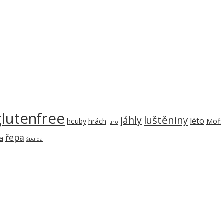
glutenfree
luštěniny
jáhly
léto
houby
hrách
Mořs
jaro
řepa
a
špalda