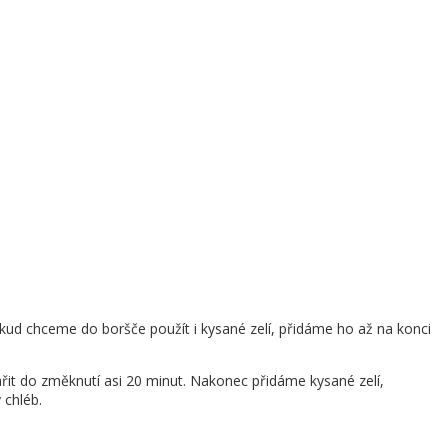
okud chceme do boršče použít i kysané zelí, přidáme ho až na konci
řit do změknutí asi 20 minut. Nakonec přidáme kysané zelí,
 chléb.