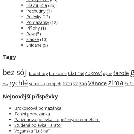
Hlavní jídla
(35)
Pochutiny
(7)
Polévky
(12)
Pomazánky
(12)
Přílohy
(1)
Raw
(5)
Sladké
(10)
Snídaně
(9)
Tagy
bez sóji
cizrna
fazole
cukroví
brambory
brokolice
dýně
zima
rychlé
Vánoce
tofu
vegan
semínka
tempeh
čočk
raw
Nejnovější příspěvky
Brokolicová pomazánka
Tahini pomazánka
Patizónová polévka s opečeným tempehem
Studená polévka Tarator
Veganská “Lučina”