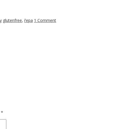
y
glutenfree
,
řepa
1 Comment
d
*