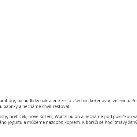
rambory, na nudličky nakrájené zelí a všechnu kořenovou zeleninu. P
 papriky a necháme chvíli restovat.
sty, hřebíček, nové koření, Würtzl bujón a necháme pod pokličkou va
ho jogurtu a můžeme nazdobit koprem. K boršči se hodí tmavý žitný