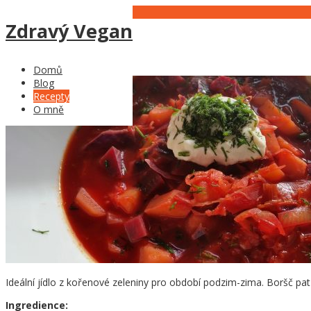
04
Nov
Zdravý Vegan
Boršč
Domů
Blog
Recepty
O mně
Ideální jídlo z kořenové zeleniny pro období podzim-zima. Boršč patří
Ingredience: